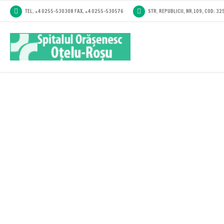
TEL. +4 0255-530308 FAX. +4 0255-530576
STR. REPUBLICII, NR.109, COD: 3