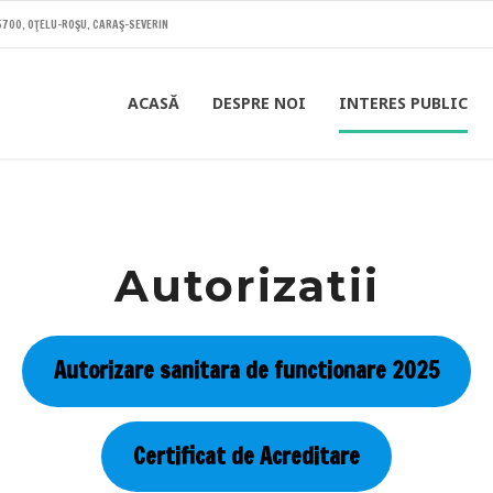
25700, OŢELU-ROŞU, CARAŞ-SEVERIN
ACASĂ
DESPRE NOI
INTERES PUBLIC
Autorizatii
Autorizare sanitara de functionare 2025
Certificat de Acreditare