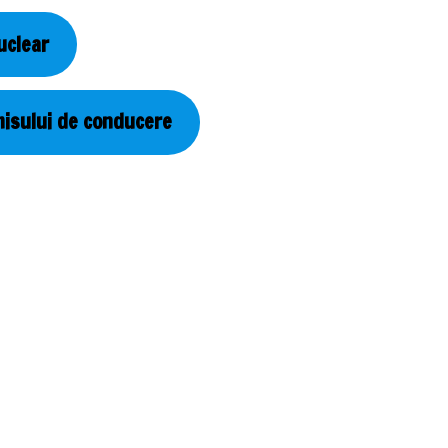
uclear
misului de conducere