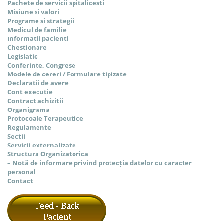
Pachete de servicii spitalicesti
Misiune si valori
Programe si strategii
Medicul de familie
Informatii pacienti
Chestionare
Legislatie
Conferinte, Congrese
Modele de cereri / Formulare tipizate
Declaratii de avere
Cont executie
Contract achizitii
Organigrama
Protocoale Terapeutice
Regulamente
Sectii
Servicii externalizate
Structura Organizatorica
– Notă de informare privind protecția datelor cu caracter
personal
Contact