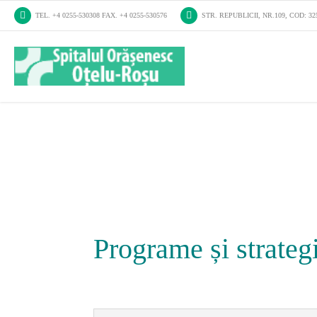
TEL. +4 0255-530308 FAX. +4 0255-530576
STR. REPUBLICII, NR.109, COD: 
Programe și strategi