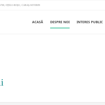
325700, OŢELU-ROŞU, CARAŞ-SEVERIN
ACASĂ
DESPRE NOI
INTERES PUBLIC
i