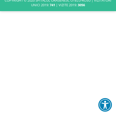
COPYRIGHT © 2020 SPITALUL ORASENESC OTELU-ROSU | VIZITATORI
UNICI 2019:
741
| VIZITE 2019:
3056