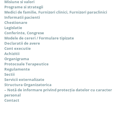
Misiune si valori
Programe si strategii
Medici de familie, Furnizori clinici, Furnizori paraclinici
Informatii pacienti
Chestionare
Legislatie
Conferinte, Congrese
Modele de cereri / Formulare tipizate
Declaratii de avere
Cont executie
Achizitii
Organigrama
Protocoale Terapeutice
Regulamente
Sectii
Servicii externalizate
Structura Organizatorica
– Notă de informare privind protecția datelor cu caracter
personal
Contact