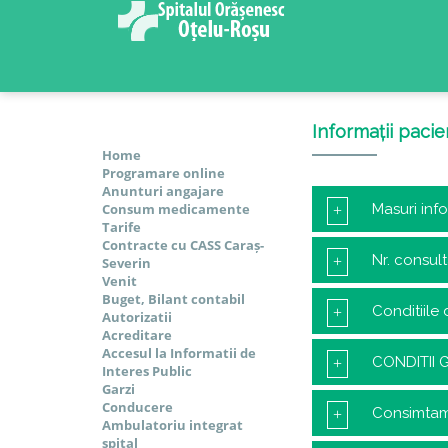
Informații pacie
Home
Programare online
Anunturi angajare
Consum medicamente
Masuri inf
Tarife
Contracte cu CASS Caraș-
Nr. consult
Severin
Venit
Buget, Bilant contabil
Conditiile 
Autorizatii
Acreditare
Accesul la Informatii de
CONDITII 
Interes Public
Garzi
Conducere
Consimtama
Ambulatoriu integrat
spital