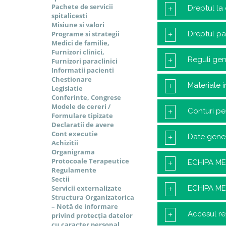
Pachete de servicii
Dreptul la 
spitalicesti
Misiune si valori
Programe si strategii
Dreptul pac
Medici de familie,
Furnizori clinici,
Reguli gen
Furnizori paraclinici
Informatii pacienti
Chestionare
Materiale i
Legislatie
Conferinte, Congrese
Modele de cereri /
Conturi pe
Formulare tipizate
Declaratii de avere
Cont executie
Date gener
Achizitii
Organigrama
Protocoale Terapeutice
ECHIPA ME
Regulamente
Sectii
Servicii externalizate
ECHIPA ME
Structura Organizatorica
– Notă de informare
Accesul re
privind protecția datelor
cu caracter personal