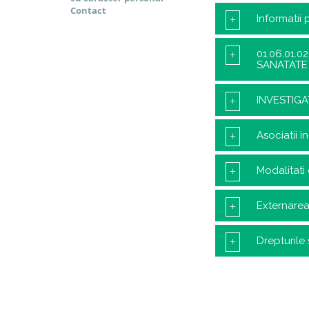
Contact
Informatii
01.06.01.
SANATATE
INVESTIGA
Asociatii in
Modalitati
Externarea
Drepturile 