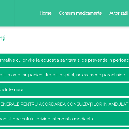
Home
Consum medicamente
Autorizatii
nți
ormative cu privire la educatia sanitara si de preventie in peri
atii in amb, nr. pacienti tratati in spital, nr. examene paraclinice
de Internare
GENERALE PENTRU ACORDAREA CONSULTAŢIILOR IN AMBULATOR
ntul pacientului privind interventia medicala